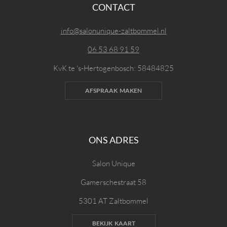
CONTACT
info@salonunique-zaltbommel.nl
06 53 68 91 59
KvK te 's-Hertogenbosch: 58484825
AFSPRAAK MAKEN
ONS ADRES
Salon Unique
Gamerschestraat 58
5301 AT Zaltbommel
BEKIJK KAART