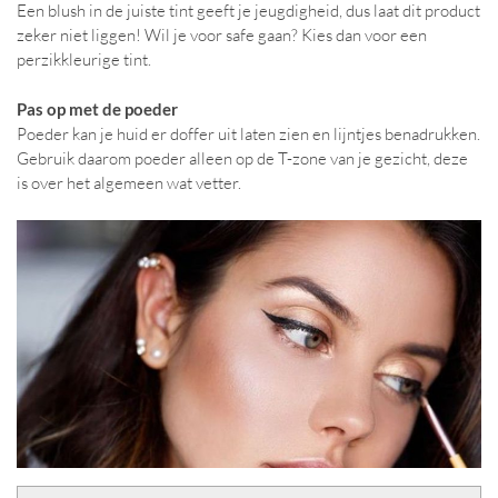
Een blush in de juiste tint geeft je jeugdigheid, dus laat dit product
zeker niet liggen! Wil je voor safe gaan? Kies dan voor een
perzikkleurige tint.
Pas op met de poeder
Poeder kan je huid er doffer uit laten zien en lijntjes benadrukken.
Gebruik daarom poeder alleen op de T-zone van je gezicht, deze
is over het algemeen wat vetter.