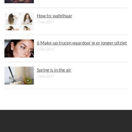
How to: wafelhaar
7 mei 2017
6 Make-up trucen waardoor je er jonger uitziet
7 mei 2017
Spring is in the air
7 mei 2017