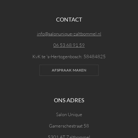
CONTACT
info@salonunique-zaltbommel.nl
06 53 68 91 59
KvK te 's-Hertogenbosch: 58484825
AFSPRAAK MAKEN
ONS ADRES
Salon Unique
Gamerschestraat 58
5301 AT Zaltbommel