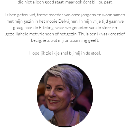
die niet alleen goed staat, maar ook écht bij jou past.
Ik ben getrouwd, trotse moeder van onze jongens en woon samen
met mijn gezin in het mooie Delwijnen. In mijn vrije tijd gaan we
graag naar de Efteling, waar we genieten van de sfeer en
gezelligheid met vrienden of het gezin. Thuis ben ik vaak creatief
bezig, iets wat mij ontspanning geeft.
Hopelijk zie ik je snel bij mij in de stoel.