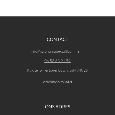
CONTACT
info@salonunique-zaltbommel.nl
06 53 68 91 59
KvK te 's-Hertogenbosch: 58484825
AFSPRAAK MAKEN
ONS ADRES