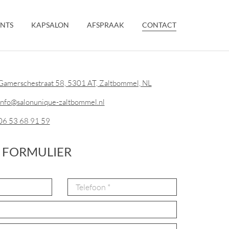
NTS
KAPSALON
AFSPRAAK
CONTACT
Gamerschestraat 58, 5301 AT, Zaltbommel, NL
info@salonunique-zaltbommel.nl
06 53 68 91 59
 FORMULIER