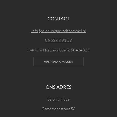
CONTACT
info@salonunique-zaltbommel.nl
06 53 68 91 59
KvK te 's-Hertogenbosch: 58484825
AFSPRAAK MAKEN
ONS ADRES
Salon Unique
Gamerschestraat 58